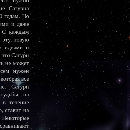
мент нужно
ие Сатурна
90 годам. Но
хими и даже
. С каждым
 эту новую
и идеями и
 что Сатурн
нь не может
всем нужен
 которая все
нс. Сатурн
судьбы, на
 в течение
о, ставит на
. Некоторые
 сравнивают