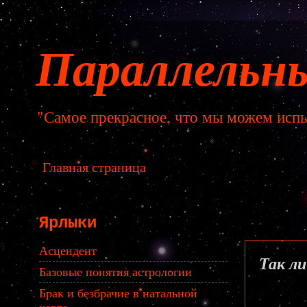
Параллельн
"Самое прекрасное, что мы можем испы
Главная страница
Ярлыки
воскр
Асцендент
Так л
Базовые понятия астрологии
Брак и безбрачие в натальной