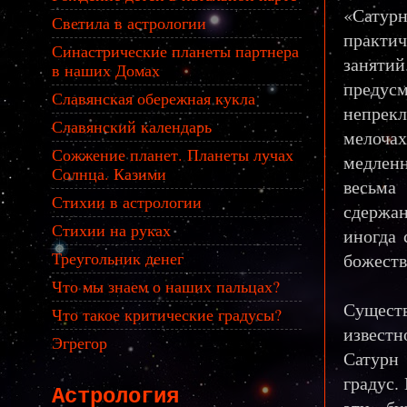
«Сатурн
Светила в астрологии
практич
Синастрические планеты партнера
занят
в наших Домах
предус
Славянская обережная кукла
непрекл
Славянский календарь
мелочах
Сожжение планет. Планеты лучах
медленн
Солнца. Казими
весьма 
Стихии в астрологии
сдержа
Стихии на руках
иногда 
Треугольник денег
божеств
Что мы знаем о наших пальцах?
Существ
Что такое критические градусы?
известн
Эгрегор
Сатурн 
градус.
Астрология