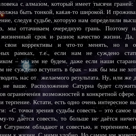
ловека с алмазом, который имеет тысячи граней: 
должна быть тонкой, какая-то широкой. И прожива
ние, следуя судьбе, которую нам определили выс
аз, мы оттачиваем очередную грань. Поэтому н
 жизненный срок и разное качество жизни. Да
ь свои коррективы и что-то менять, но в о
нных рамках, т.е., если нам не суждено ста
иком – мы им не будем, даже если наши старан
м не суждено вступить в брак – как бы мы не хот
тводить нас от желаемого результата. Ну, или же д
о не ваше. Расположение Сатурна будет служит
ов ограничения возможностей в конкретной сфере.
 и терпение. Кстати, есть одно очень интересное в
ти: «С точки зрения судьбы совесть – это самое це
му-то даётся совесть, то больше не даётся ниче
 Сатурном обладают и совестью, и терпением, 
ием к жизни. С ними удобно. Но самим им живетс