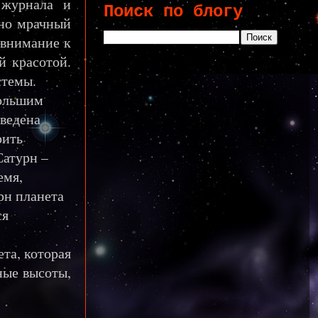
 журнала и
Поиск по блогу
нно мрачный
 внимание к
й красотой.
стемы.
большим
тведена
рить
Сатурн –
емя,
рн планета
ся
ета, которая
ные высоты,