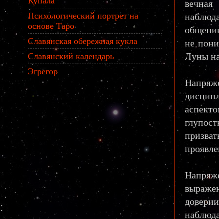
Купала
вечная
Психологический портрет на
наблюда
основе Таро
общении
Славянская обережная кукла
не пони
Луны на
Славянский календарь
Эгрегор
Напря
дисципл
аспекто
глупост
призва
проявле
Напря
выражен
доверии
наблюд