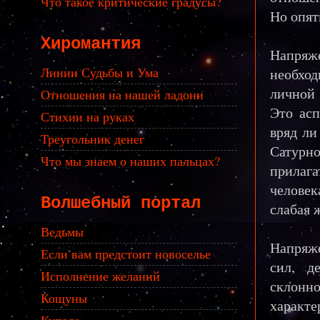
Что такое критические градусы?
Но опят
Хиромантия
Напряж
Линии Судьбы и Ума
необход
личной
Отношения на нашей ладони
Это асп
Стихии на руках
вряд ли
Треугольник денег
Сатурн
Что мы знаем о наших пальцах?
прилаг
человек
Волшебный портал
слабая 
Ведьмы
Напряж
Если вам предстоит новоселье
сил, д
Исполнение желаний
склонно
Кощуны
характе