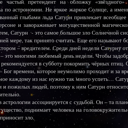
ее частый претендент на обложку «звёздного»
а по астрономии. Не яркое жаркое Солнце, а име
ванный глыбами льда Сатурн привлекает всеобщее
ерсоне и завораживает могущественной магическо
ем, Сатурн - это самое большое зло Солнечной си
ней мере, так принято считать. Еще его называют 
тором – вредителем. Среди дней недели Сатурну о
 – это многими любимый день недели. Чтобы задоб
 рекомендуется в субботу покормить чёрных птиц. 
– Бог времени, которое неумолимо проходит и за вр
ное каждому из нас нужно так много успеть… Сату
и и пожилых людей, поэтому к ним Сатурн относит
ительно.
в астрологии ассоциируется с судьбой. Он – та план
гущество, поднимает человека на головокружитель
 приносит зло.