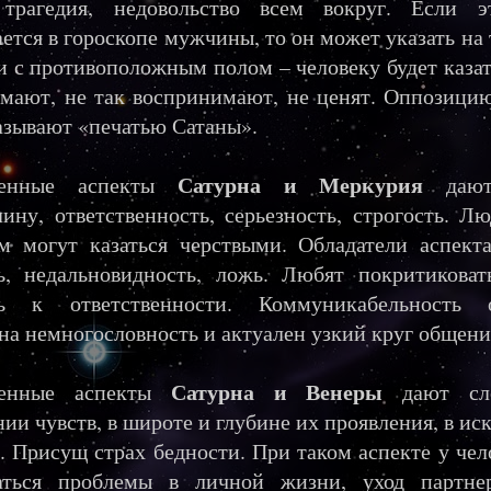
 трагедия, недовольство всем вокруг. Если э
ется в гороскопе мужчины, то он может указать на 
 с противоположным полом – человеку будет казать
мают, не так воспринимают, не ценят. Оппозици
зывают «печатью Сатаны».
Сатурна и Меркурия
женные аспекты
дают
ину, ответственность, серьезность, строгость. Л
м могут казаться черствыми. Обладатели аспект
ь, недальновидность, ложь. Любят покритиковать
ть к ответственности. Коммуникабельность о
на немногословность и актуален узкий круг общени
Сатурна и Венеры
женные аспекты
дают сл
ии чувств, в широте и глубине их проявления, в ис
. Присущ страх бедности. При таком аспекте у чел
аться проблемы в личной жизни, уход партнер