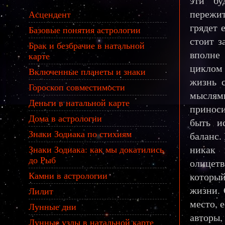
эти бу
пережи
Асцендент
грядет 
Базовые понятия астрологии
стоит з
Брак и безбрачие в натальной
вполне
карте
циклом
Включенные планеты и знаки
жизнь 
Гороскоп совместимости
мыслями
Деньги в натальной карте
приноси
Дома в астрологии
быть и
Знаки Зодиака по стихиям
баланс.
никак 
Знаки Зодиака: как мы докатились
до Рыб
олицет
Камни в астрологии
которы
жизни. 
Лилит
место, 
Лунные дни
авторы,
Лунные узлы в натальной карте