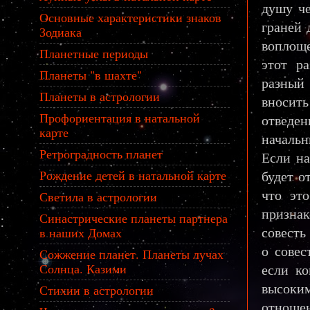
душу че
Основные характеристики знаков
граней 
Зодиака
воплоще
Планетные периоды
этот р
Планеты "в шахте"
разный
Планеты в астрологии
вносит
Профориентация в натальной
отведе
карте
начальн
Ретроградность планет
Если на
будет о
Рождение детей в натальной карте
что эт
Светила в астрологии
признак
Синастрические планеты партнера
совесть
в наших Домах
о совес
Сожжение планет. Планеты лучах
если ко
Солнца. Казими
высоким
Стихии в астрологии
отношен