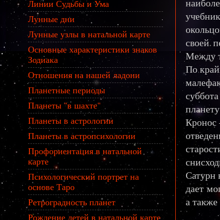
наибол
Линии Судьбы и Ума
учебник
Лунные дни
окольцо
Лунные узлы в натальной карте
своей п
Основные характеристики знаков
Между т
Зодиака
По край
Отношения на нашей ладони
малефак
Планетные периоды
суббота
Планеты "в шахте"
планету
Планеты в астрологии
Кронос 
отведен
Планеты в астропсихологии
старост
Профориентация в натальной
снисход
карте
Сатурн 
Психологический портрет на
основе Таро
дает мо
а также
Ретроградность планет
Рождение детей в натальной карте