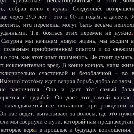
дут кризисные, неблагоприятные и этот мо
ть, собрав волю в кулак. Следующее возвращен
еще через 29,5 лет – это к 60-ти годам, а далее к 
аметить, что перемены могут быть весьма непло
 удачными. Т.е. бояться этих перемен не нужно
 Сатурна мы начинам новую жизнь, мы входим в
с полезным приобретенным опытом и со свежим
 о том, как этот опыт применить. Не стоит думать,
т исключительно вред. В конце концов, наша жиз
сключительно счастливой и безоблачной – во 
 Именно поэтому идет вечная борьба добра со злом,
не закончится. Она и дает тот самый бала
воряется с судьбой. Он дает тот самый каркас 
й накладывается все остальное при рождении и
Он нас ведет, вытаскивает за волосы, где это нужн
если мы свернули с пути, который нам предначертан
 которые верят в прошлые и будущие воплощения,