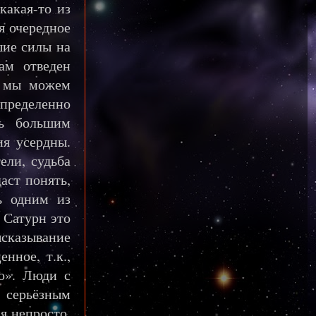
какая-то из
я очередное
шие силы на
ам отведен
, мы можем
пределенно
ть большим
ия усердны.
ели, судьба
аст понять,
ь одним из
 Сатурн это
ысказывание
нное, т.к.,
го». Люди с
и серьёзным
я непросто.