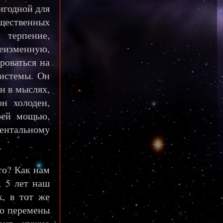
игодной для
бщественных
терпение,
еизменную,
роваться на
системы. Он
ен в мыслях,
он холоден,
оей мощью,
ментальному
то? Как нам
9, 5 лет наш
к, в тот же
то перемены