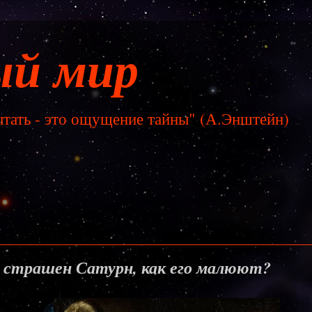
ый мир
тать - это ощущение тайны" (А.Энштейн)
есенье, 1 апреля 2018 г.
и страшен Сатурн, как его малюют?