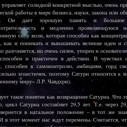
 управляет солидной конкретной мыслью, очень пр
еской работы в мире бизнеса, науки, закона или о
ий. Он дает хорошую память и большое 
мотрительность и медленно проявляющуюся н
онную силу воли, которая способна как концентри
, как и понимать и вынашивать великие идеи и 
о разгоняется, но очень силен, упорен и основател
способен и практичен в действии. В чувствах 
н, способен к самоконтролю, амбициям, горд св
сильно эгоистичен, поэтому Сатурн относится к 
енному миру» Л.Р. Чавдхри).
ует такое понятие как возвращение Сатурна. Что э
о, цикл Сатурна составляет 29,5 лет. Т.е. через 2
вернется в натальное положение – в тот же зна
 И в этот момент нас ждут перемены. Считается, ч