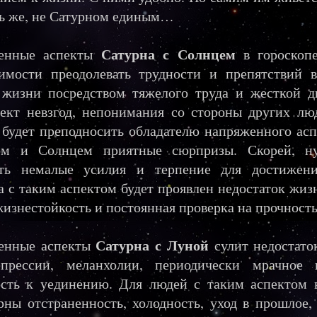
ь же, не Сатурном единым…
Сатурна с Солнцем
енные аспекты
в гороскопе
имости преодолевать трудности и препятствий 
 жизни посредством тяжелого труда и жесткой д
ект невзгод, непонимания со стороны других лю
 будет преподносить обладателю напряженного ас
ом и Солнцем приятные сюрпризы. Скорей, н
ать немалые усилия и терпение для достижен
а с таким аспектом будет проявлен недостаток жиз
жизнестойкость и постоянная проверка на прочность
Сатурна с Луной
енные аспекты
сулит недостато
епрессии, меланхолии, периодически мрачное н
сть к уединению. Для людей с таким аспектом 
рны отстраненность, холодность, уход в прошлое,