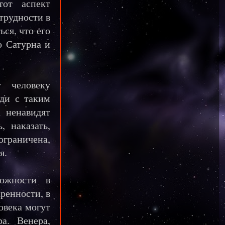
тот аспект
трудности в
ся, что его
ю Сатурна и
 человеку
юди с таким
а ненавидят
, наказать,
граничена,
я.
ожности в
кренности, в
овека могут
а. Венера,