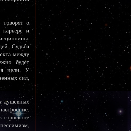
 говорят о
в карьере и
исциплины.
дей. Судьба
пекта между
ужно будет
ия цели. У
ненных сил,
.
к душевных
астроение,
в гороскопе
 пессимизм,