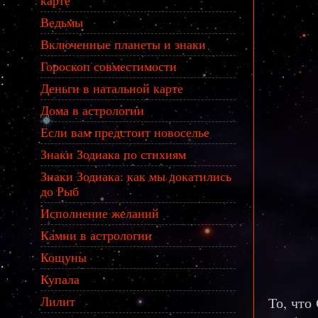
карте
Ведьмы
Включенные планеты и знаки
Гороскоп совместимости
Деньги в натальной карте
Дома в астрологии
Если вам предстоит новоселье
Знаки Зодиака по стихиям
Знаки Зодиака: как мы докатились
до Рыб
Исполнение желаний
Камни в астрологии
Кощуны
Купала
Лилит
То, что