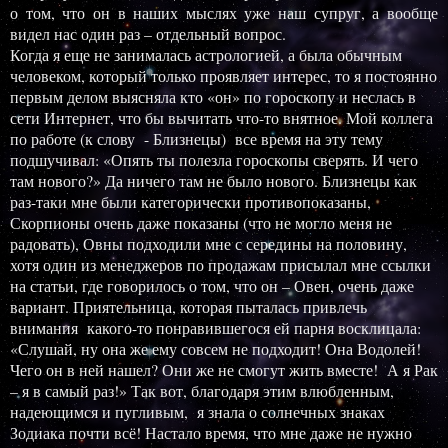
о том, что он в наших мыслях уже наш супруг, а вообще
видел нас один раз – отдельный вопрос.
Когда я еще не занималась астрологией, а была обычным
человеком, который только проявляет интерес, то я постоянно
первым делом выясняла кто «он» по гороскопу и неслась в
сети Интернет, что бы вычитать что-то внятное. Мой коллега
по работе (к слову - Близнецы) все время на эту тему
подшучивал: «Опять ты полезла гороскопы сверять. И чего
там нового?» Да ничего там не было нового. Близнецы как
раз-таки мне были категорически противопоказаны,
Скорпионы очень даже показаны (что не могло меня не
радовать), Овны подходили мне с середины на половину,
хотя один из менеджеров по продажам присылал мне ссылки
на статьи, где говорилось о том, что он – Овен, очень даже
вариант. Приятельница, которая пыталась привлечь
внимания какого-то понравившегося ей парня восклицала:
«Слушай, ну она же ему совсем не подходит! Она Водолей!
Чего он в ней нашел? Они же не смогут жить вместе! А я Рак
– я в самый раз!» Так вот, благодаря этим влюбленным,
надеющимся и пугливым, я знала о солнечных знаках
Зодиака почти всё! Настало время, что мне даже не нужно