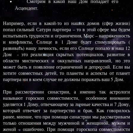
Смотрим в какой наш Дом попадает его
Асцендент.
Например, если в какой-то из наших домов (сфер жизни)
попал сильный Сатурн партнера – то в этой сфере мы будем
испытывать трудности и ограничения, Марс – напряженность
и конфликты, Солнце в 1 Доме будет стимулировать (
развивать) нашу личность, если его Солнце попало в наш 12
Дом - это реализация скрытых потенциалов, развитие в
области мистических и оккультных направлений, но это
может быть и появление ограничений и депрессий. Если вы
хотите совместных детей, то планеты и аспекты от планет
партнера ни в коем случае не должны поражать ваш 5 Дом.
При рассмотрении синастрии, а именно так астрологи
называют гороскоп совместимости, особенное внимание
уделяется 1 Дому, отвечающему за личные качества и 7 Дому,
который отвечает за партнерство и брак. Как говорилось
ранее, мнение, что при помощи синастрии мы рассматриваем
только отношения между мужчиной и женщиной, мужем и
женой – ошибочно. При помощи гороскопа совместимости