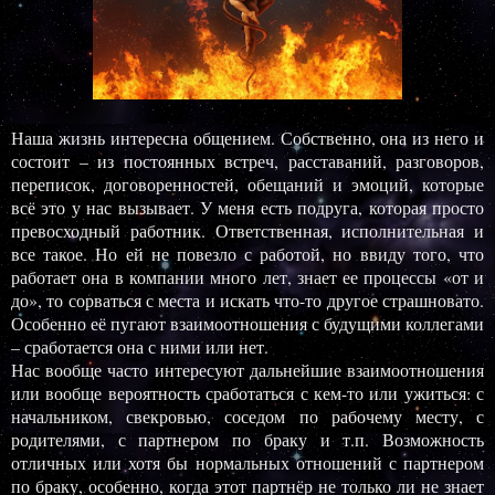
Наша жизнь интересна общением. Собственно, она из него и
состоит – из постоянных встреч, расставаний, разговоров,
переписок, договоренностей, обещаний и эмоций, которые
всё это у нас вызывает. У меня есть подруга, которая просто
превосходный работник. Ответственная, исполнительная и
все такое. Но ей не повезло с работой, но ввиду того, что
работает она в компании много лет, знает ее процессы «от и
до», то сорваться с места и искать что-то другое страшновато.
Особенно её пугают взаимоотношения с будущими коллегами
– сработается она с ними или нет.
Нас вообще часто интересуют дальнейшие взаимоотношения
или вообще вероятность сработаться с кем-то или ужиться: с
начальником, свекровью, соседом по рабочему месту, с
родителями, с партнером по браку и т.п. Возможность
отличных или хотя бы нормальных отношений с партнером
по браку, особенно, когда этот партнёр не только ли не знает