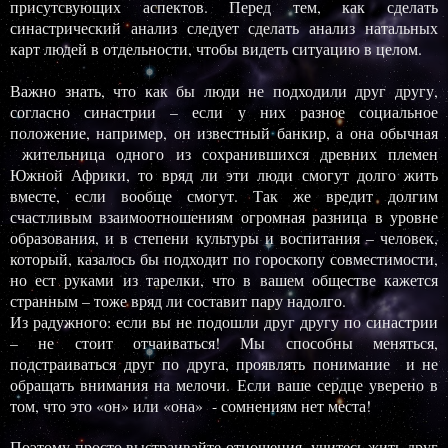
присутсвующих аспектов. Перед тем, как сделать
синастрический анализ следует сделать анализ натальных
карт людей в отдельности, чтобы видеть ситуацию в целом.
Важно знать, что как бы люди не подходили друг другу,
согласно синастрии – если у них разное социальное
положение, например, он известный банкир, а она обычная
жительница одного из сохранившихся древних племен
Южной Африки, то вряд ли эти люди смогут долго жить
вместе, если вообще смогут. Так же вредит долгим
счастливым взаимоотношениям огромная разница в уровне
образования, и в степени культуры и воспитания – человек,
который, казалось бы подходит по гороскопу совместимости,
но ест руками из тарелки, что в вашем обществе кажется
странным – тоже вряд ли составит пару надолго.
Из радужного: если вы не подошли друг другу по синастрии
– не стоит отчаиваться! Мы способны меняться,
подстраиваться друг по друга, проявлять понимание и не
обращать внимания на мелочи. Если ваше сердце уверено в
том, что это «он» или «она» - сомнениям нет места!
Поэтому просто выстраивайте отношения, учитесь жить друг