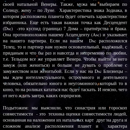
своей натальной Венеры. Также, мужа мы выбираем по
Солнцу, жену – по Луне. Характеристика знака Зодиака, в
котором расположена планета будет отвечать характеристике
избранника. Еще есть такая важная точка как Десцендент
(
Dsc
) -это куспид (граница) 7 Дома – пратнёрства и брака.
Она противоположна нашему Асценденту (
Asc
) и указывает
на нашего партнера. Если на нашем
Dsc
расположился
Телец, то и партнер нам нужен основательный, надёжный, с
приданым и что бы раз и навсегда и непременно по любви,
т.е. Тельцом все же управляет Венера. Чтобы выйти за него
замуж (или жениться) и больше не думать о проблеме с
замужеством или женитьбой. Если у нас на
Dsc
Близнецы –
мы ждем интеллектуального, остроумного и деятельного
человека, обязательно юного и неугомонного, который то в
кино, то на роликах кататься нас будет таскать. И неясно, чего
от него ждать завтра, каких сюрпризов.
Подытожим: мы выяснили, что синастрия или гороскоп
совместимости - это техника оценки совместимости людей,
основанная на наложении их натальных карт друг на друга и
сложном анализе расположения планет и характера