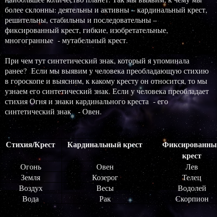
более склонны: деятельны и активны – кардинальный крест,
решительны, стабильны и последовательны –
фиксированный крест, гибкие, изобретательные,
многогранные - мутабельный крест.
При чем тут синтетический знак, который я упоминала
ранее? Если мы выявим у человека преобладающую стихию
в гороскопе и выясним, к какому кресту он относится, то мы
узнаем его синтетический знак. Если у человека преобладает
стихия Огня и знаки кардинального креста - его
синтетический знак - Овен.
Стихия/Крест
Кардинальный крест
Фиксированны
крест
Огонь
Овен
Лев
Земля
Козерог
Телец
Воздух
Весы
Водолей
Вода
Рак
Скорпион