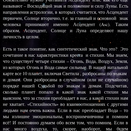
называют – Восходящий знак и положение и силу Луны. Есть
направления астрологии, в которых считается, что Асцендент
первичен, Солнце вторично, т.е. за главный и основной знак
человека принимают именно Асцендент (
Asc
). Таким
образом, Асцендент, Солнце и Луна определяют нашу
личность в целом.
Есть и такое понятие, как синтетический знак. Что это? Это
сочетание в нас характеристики креста и стихии. Мы знаем,
что существует четыре стихии – Огонь, Вода, Воздух, Земля,
из которых Огонь и Вода самые сильные. В нашей натальной
карте все 10 планет, включая Светила , разбросаны по знакам
и домам. Они разбросаны в случайном (или не случайном)
порядке нашей Судьбой по знакам и домам. Подсчитав,
сколько планет попало в какой знак какой стихии мы
выясним, что за стихия преобладает в нас, а какой стихии нам
не хватает. «Стихийность» во взаимоотношениях с другими
людьми нам очень важна. Если в нас преобладает Вода – то
мы излишне эмоциональны, восприимчивчивы и помним
всё! И постоянно думаем обо всем том, что помним. Если в
нас много воздуха, то, скорее, наоборот, мы будем