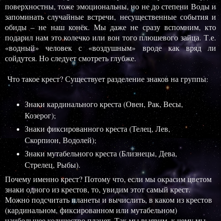
поверхностны, тоже эмоциональны, но не до степени Воды и
запоминать случайные встречи, несущественные события и
обиды – не наш конёк. Мы даже не сразу вспомним, кто
подарил нам это колечко или вон того плюшевого зайца. Т.е.
«водный» человек с «воздушным» вроде как вряд ли
сойдутся. Но следует смотреть глубже.
Что такое крест? Существует разделение знаков на группы:
Знаки кардинального креста (Овен, Рак, Весы,
Козерог);
Знаки фиксированного креста (Телец, Лев,
Скорпион, Водолей);
Знаки мутабельного креста (Близнецы, Дева,
Стрелец, Рыбы).
Почему именно крест? Потому что, если мы окрасим цветом
знаки одного из крестов, то, увидим этот самый крест.
Можно подсчитать планеты и вычислить, в каком из крестов
(кардинальном, фиксированном или мутабельном)
наибольшее количество планет. Так мы выявим, к чему мы