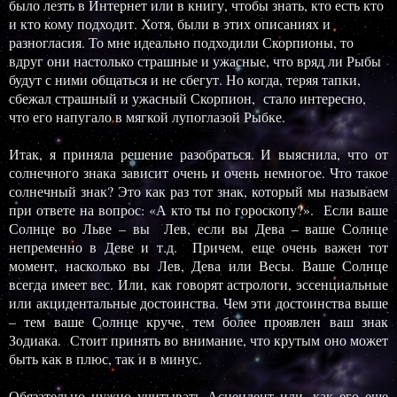
было лезть в Интернет или в книгу, чтобы знать, кто есть кто
и кто кому подходит. Хотя, были в этих описаниях и
разногласия. То мне идеально подходили Скорпионы, то
вдруг они настолько страшные и ужасные, что вряд ли Рыбы
будут с ними общаться и не сбегут. Но когда, теряя тапки,
сбежал страшный и ужасный Скорпион, стало интересно,
что его напугало в мягкой лупоглазой Рыбке.
Итак, я приняла решение разобраться. И выяснила, что от
солнечного знака зависит очень и очень немногое. Что такое
солнечный знак? Это как раз тот знак, который мы называем
при ответе на вопрос: «А кто ты по гороскопу?». Если ваше
Солнце во Льве – вы Лев, если вы Дева – ваше Солнце
непременно в Деве и т.д. Причем, еще очень важен тот
момент, насколько вы Лев, Дева или Весы. Ваше Солнце
всегда имеет вес. Или, как говорят астрологи, эссенциальные
или акцидентальные достоинства. Чем эти достоинства выше
– тем ваше Солнце круче, тем более проявлен ваш знак
Зодиака. Стоит принять во внимание, что крутым оно может
быть как в плюс, так и в минус.
Обязательно нужно учитывать Асцендент или, как его еще