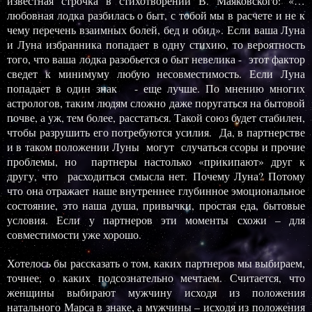
известная строчка в стихотворении В. Маяковского: «…
любовная лодка разбилась о быт, с тобой мы в расчете и не к
чему перечень взаимных болей, бед и обид».
Если ваша Луна
и Луна избранника попадает в одну стихию, то вероятность
того, что ваша лодка разобьется о быт невелика - этот фактор
сведет к минимуму любую несовместимость. Если Луна
попадает в один знак - еще лучше. По мнению многих
астрологов, таким людям сложно даже поругаться на бытовой
почве, а уж, тем более, расстаться. Такой союз будет стабилен,
чтобы разрушить его потребуются усилия. Да, в партнерстве
и в таком положении Луны могут случаться ссоры и прочие
проблемы, но партнеры настолько «прикипают» друг к
другу, что расходиться смысла нет.
Почему Луна? Потому
что она отражает наше внутреннее глубинное эмоциональное
состояние, это наша душа, привычки, простая еда, бытовые
условия. Если у партнеров эти моменты схожи – для
совместимости уже хорошо.
Хотелось бы рассказать о том, каких партнеров мы выбираем,
точнее, о каких подсознательно мечтаем. Считается, что
женщины выбирают мужчину исходя из положения
натального Марса в знаке, а мужчины – исходя из положения