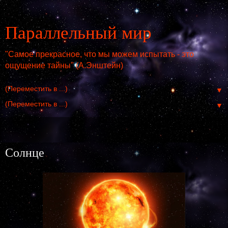
Параллельный мир
"Самое прекрасное, что мы можем испытать - это
ощущение тайны" (А.Энштейн)
▼
▼
воскресенье, 5 ноября 2017 г.
Солнце